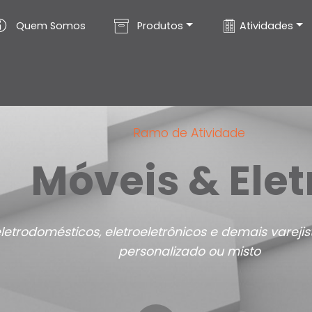
Quem Somos
Produtos
Atividades
Ramo de Atividade
Móveis & Elet
eletrodomésticos, eletroeletrônicos e demais varej
personalizado ou misto