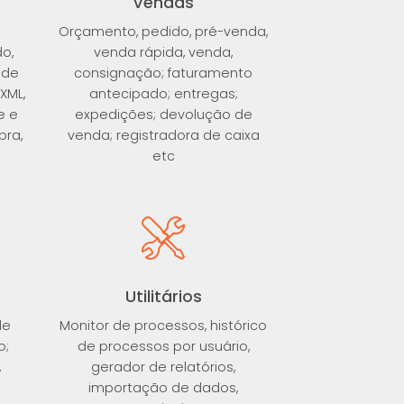
Vendas
Orçamento, pedido, pré-venda,
do,
venda rápida, venda,
 de
consignação; faturamento
XML,
antecipado; entregas;
e e
expedições; devolução de
pra,
venda; registradora de caixa
etc
Utilitários
de
Monitor de processos, histórico
o;
de processos por usuário,
,
gerador de relatórios,
importação de dados,