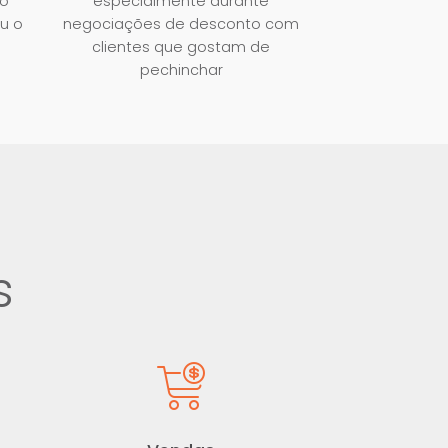
ão
especialmente durante
u o
negociações de desconto com
clientes que gostam de
pechinchar
s