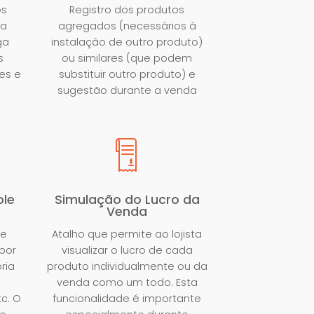
os
Registro dos produtos
ga
agregados (necessários à
ga
instalação de outro produto)
s
ou similares (que podem
es e
substituir outro produto) e
sugestão durante a venda
ole
Simulação do Lucro da
Venda
de
Atalho que permite ao lojista
por
visualizar o lucro de cada
ria
produto individualmente ou da
venda como um todo. Esta
c. O
funcionalidade é importante