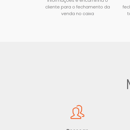
informações e encaminha o
cliente para o fechamento da
fec
venda no caixa
t