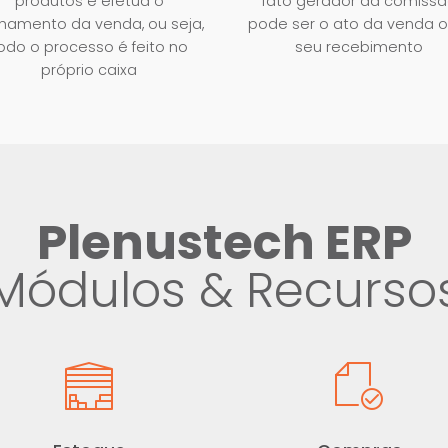
produtos e efetua o
fato gerador da comiss
hamento da venda, ou seja,
pode ser o ato da venda o
odo o processo é feito no
seu recebimento
próprio caixa
Plenustech ERP
Módulos & Recurso