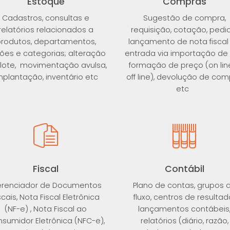
Estoque
Compras
Cadastros, consultas e
Sugestão de compra,
relatórios relacionados a
requisição, cotação, pedi
rodutos, departamentos,
lançamento de nota fiscal
ões e categorias; alteração
entrada via importação de 
lote, movimentação avulsa,
formação de preço (on lin
mplantação, inventário etc
off line), devolução de com
etc
Fiscal
Contábil
renciador de Documentos
Plano de contas, grupos 
scais, Nota Fiscal Eletrônica
fluxo, centros de resultad
(NF-e) , Nota Fiscal ao
lançamentos contábeis
sumidor Eletrônica (NFC-e),
relatórios (diário, razão,